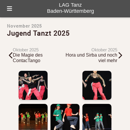
LAG Tanz
Baden-Württemberg
November 2025
HOME
Jugend Tanzt 2025
ÜBER UNS
Oktober 2025
Oktober 2025
PROGRAMM
Die Magie des
Hora und Sirba und noch
ContacTango
viel mehr
GALERIE
TANZ-LANDKARTE
KONTAKTE