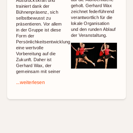
Ausdruckskraft und
auf die Albhochfläche
trainiert dank der
geholt. Gerhard Wax
Bühnenpräsenz, sich
zeichnet federführend
selbstbewusst zu
verantwortlich für die
präsentieren. Vor allem
lokale Organisation
in der Gruppe ist diese
und den runden Ablauf
der Veranstaltung.
Form der
Persönlichkeitsentwicklung
eine wertvolle
Vorbereitung auf die
Zukunft. Daher ist
Gerhard Wax, der
gemeinsam mit seiner
...weiterlesen