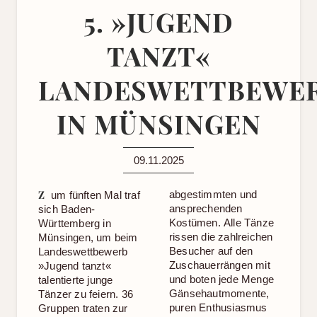
5. »JUGEND
TANZT«
LANDESWETTBEWE
IN MÜNSINGEN
09.11.2025
Z
abgestimmten und
um fünften Mal traf
ansprechenden
sich Baden-
Kostümen. Alle Tänze
Württemberg in
rissen die zahlreichen
Münsingen, um beim
Besucher auf den
Landeswettbewerb
Zuschauerrängen mit
»Jugend tanzt«
und boten jede Menge
talentierte junge
Gänsehautmomente,
Tänzer zu feiern. 36
puren Enthusiasmus
Gruppen traten zur