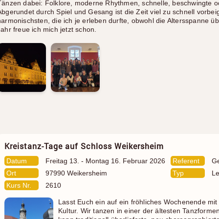
Tänzen dabei: Folklore, moderne Rhythmen, schnelle, beschwingte od
Abgerundet durch Spiel und Gesang ist die Zeit viel zu schnell vorbe
harmonischsten, die ich je erleben durfte, obwohl die Altersspanne ü
Jahr freue ich mich jetzt schon.
Kreistanz-Tage auf Schloss Weikersheim
Datum
Freitag 13. - Montag 16. Februar 2026
Referent
Ge
Ort
97990 Weikersheim
Typ
Le
Kurs Nr.
2610
Lasst Euch ein auf ein fröhliches Wochenende mit
Kultur. Wir tanzen in einer der ältesten Tanzformen