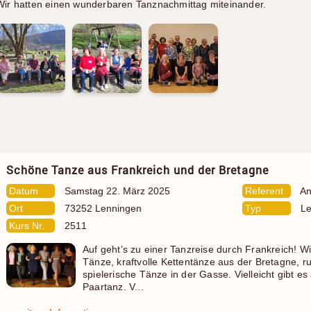
Wir hatten einen wunderbaren Tanznachmittag miteinander.
Schöne Tanze aus Frankreich und der Bretagne
Datum
Samstag 22. März 2025
Referent
An
Ort
73252 Lenningen
Typ
Le
Kurs Nr.
2511
Auf geht’s zu einer Tanzreise durch Frankreich! W
Tänze, kraftvolle Kettentänze aus der Bretagne, r
spielerische Tänze in der Gasse. Vielleicht gibt 
Paartanz. V...