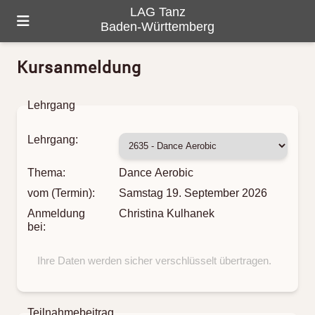
LAG Tanz
Baden-Württemberg
Kursanmeldung
HOME
ÜBER UNS
Lehrgang
PROGRAMM
Lehrgang:
GALERIE
Thema:
Dance Aerobic
TANZ-LANDKARTE
vom (Termin):
Samstag 19. September 2026
Anmeldung
Christina Kulhanek
KONTAKTE
bei:
Ihre Daten werden sicher verschlüsselt übertragen.
Teilnahmebeitrag