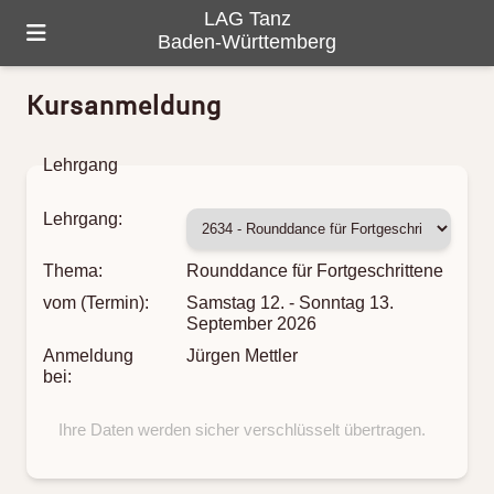
LAG Tanz
Baden-Württemberg
Kursanmeldung
HOME
ÜBER UNS
Lehrgang
PROGRAMM
Lehrgang:
GALERIE
Thema:
Rounddance für Fortgeschrittene
TANZ-LANDKARTE
vom (Termin):
Samstag 12. - Sonntag 13.
September 2026
KONTAKTE
Anmeldung
Jürgen Mettler
bei:
Ihre Daten werden sicher verschlüsselt übertragen.