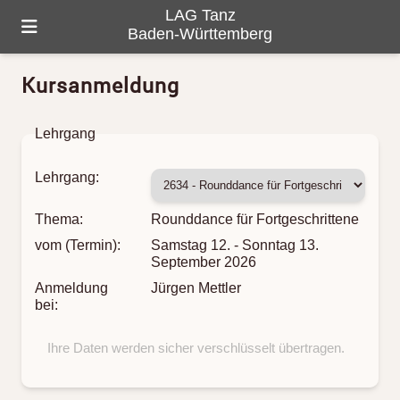
LAG Tanz
Baden-Württemberg
Kursanmeldung
HOME
ÜBER UNS
Lehrgang
PROGRAMM
Lehrgang:
GALERIE
Thema:
Rounddance für Fortgeschrittene
TANZ-LANDKARTE
vom (Termin):
Samstag 12. - Sonntag 13.
September 2026
KONTAKTE
Anmeldung
Jürgen Mettler
bei:
Ihre Daten werden sicher verschlüsselt übertragen.