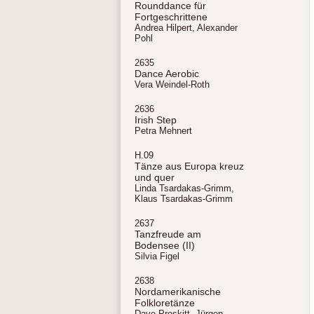
Rounddance für
Fortgeschrittene
Andrea Hilpert, Alexander
Pohl
2635
Dance Aerobic
Vera Weindel-Roth
2636
Irish Step
Petra Mehnert
H.09
Tänze aus Europa kreuz
und quer
Linda Tsardakas-Grimm,
Klaus Tsardakas-Grimm
2637
Tanzfreude am
Bodensee (II)
Silvia Figel
2638
Nordamerikanische
Folkloretänze
Dave Preskitt, Jürgen