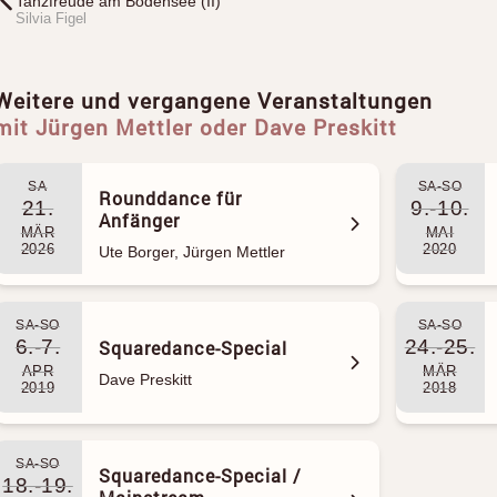
Tanzfreude am Bodensee (II)
Silvia Figel
Weitere und vergangene Veranstaltungen
mit Jürgen Mettler oder Dave Preskitt
SA
SA-SO
Rounddance für
21.
9.-10.
Anfänger
MÄR
MAI
2026
2020
Ute Borger, Jürgen Mettler
SA-SO
SA-SO
6.-7.
24.-25.
Squaredance-Special
APR
MÄR
Dave Preskitt
2019
2018
SA-SO
Squaredance-Special /
18.-19.