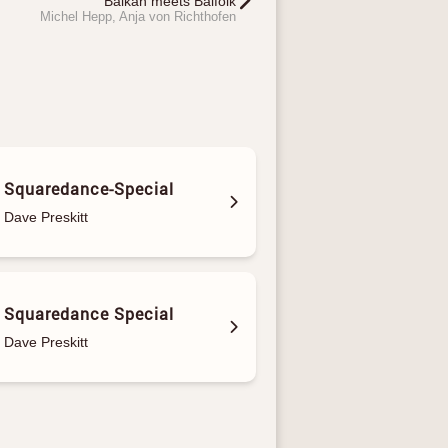
Balkan meets Balfolk
Michel Hepp, Anja von Richthofen
Squaredance-Special
Dave Preskitt
Squaredance Special
Dave Preskitt