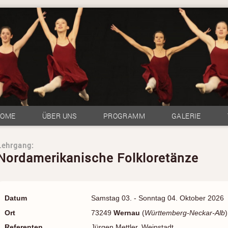
HOME
ÜBER UNS
PROGRAMM
GALERIE
Lehrgang:
Nordamerikanische Folkloretänze
Datum
Samstag 03. - Sonntag 04. Oktober 2026
Ort
73249
Wernau
(
Württemberg-Neckar-Alb
)
Referenten
Jürgen Mettler, Weinstadt