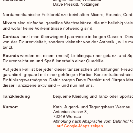
Dave Preskitt, Notzingen
Nordamerikanische Folkloretänze beinhalten Mixers, Rounds, Cont
Mixers
sind einfache, gesellige Wechseltänze, die mit beliebig vie
und wofür keine Vorkenntnisse notwendig sind.
Contras
tanzt man überwiegend paarweise in langen Gassen. Dies
von der Figurenvielfalt, sondern vielmehr von der Ästhetik , w i e
tanzt.
Rounds
werden mit einem (meist) Lieblingspartner getanzt und S
Figurenreichtum und Spaß innerhalb einer Quadrille.
Auf jeden Fall ist bei jeder dieser tänzerischen Stilrichtungen Fre
garantiert, gepaart mit einer gehörigen Portion Konzentrationstra
Einfühlungsvermögens. Dafür sorgen Dave Preskitt und Jürgen Mettl
dieser Tanzszene aktiv sind -- und nun mit uns.
Tanzkleidung
bequeme Kleidung und Tanz- oder Sports
Kursort
Kath. Jugend- und Tagungshaus Wernau,
Antoniusstrasse 3,
73249 Wernau
Abholung nach Absprache vom Bahnhof Pl
...auf Google-Maps zeigen.