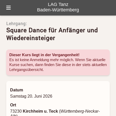
LAG Tanz
Baden-Württemberg
Lehrgang:
HOME
Square Dance für Anfänger und
ÜBER UNS
Wiedereinsteiger
PROGRAMM
Dieser Kurs liegt in der Vergangenheit!
GALERIE
Es ist keine Anmeldung mehr möglich. Wenn Sie aktuelle
Kurse suchen, dann finden Sie diese in der stets aktuellen
Lehrgangsübersicht
.
TANZ-LANDKARTE
KONTAKTE
Datum
Samstag 20. Juni 2026
Ort
73230
Kirchheim u. Teck
(
Württemberg-Neckar-
Alb
)