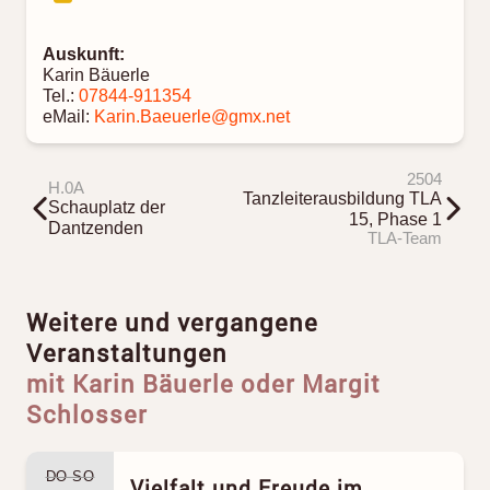
Auskunft:
Karin Bäuerle
Tel.:
07844-911354
eMail:
Karin.Baeuerle@gmx.net
2504
H.0A
Tanzleiterausbildung TLA
Schauplatz der
15, Phase 1
Dantzenden
TLA-Team
Weitere und vergangene
Veranstaltungen
mit Karin Bäuerle oder Margit
Schlosser
DO-SO
Vielfalt und Freude im