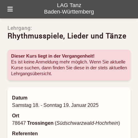
LAG Tanz
Baden-Württemberg
Lehrgang:
HOME
Rhythmusspiele, Lieder und Tänze
ÜBER UNS
PROGRAMM
Dieser Kurs liegt in der Vergangenheit!
Es ist keine Anmeldung mehr möglich. Wenn Sie aktuelle
Kurse suchen, dann finden Sie diese in der stets aktuellen
GALERIE
Lehrgangsübersicht
.
TANZ-LANDKARTE
Datum
KONTAKTE
Samstag 18. - Sonntag 19. Januar 2025
Ort
78647
Trossingen
(
Südschwarzwald-Hochrhein
)
Referenten