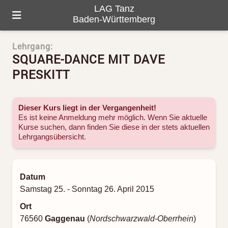
LAG Tanz
Baden-Württemberg
Lehrgang:
HOME
SQUARE-DANCE MIT DAVE
ÜBER UNS
PRESKITT
PROGRAMM
Dieser Kurs liegt in der Vergangenheit!
GALERIE
Es ist keine Anmeldung mehr möglich. Wenn Sie aktuelle
Kurse suchen, dann finden Sie diese in der stets aktuellen
Lehrgangsübersicht
.
TANZ-LANDKARTE
KONTAKTE
Datum
Samstag 25. - Sonntag 26. April 2015
Ort
76560
Gaggenau
(
Nordschwarzwald-Oberrhein
)