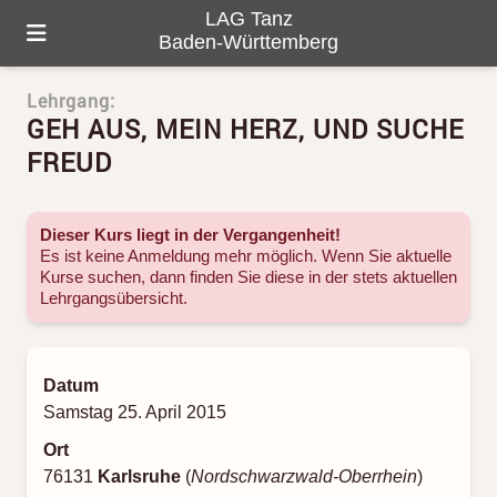
LAG Tanz
Baden-Württemberg
Lehrgang:
HOME
GEH AUS, MEIN HERZ, UND SUCHE
ÜBER UNS
FREUD
PROGRAMM
Dieser Kurs liegt in der Vergangenheit!
GALERIE
Es ist keine Anmeldung mehr möglich. Wenn Sie aktuelle
Kurse suchen, dann finden Sie diese in der stets aktuellen
Lehrgangsübersicht
.
TANZ-LANDKARTE
KONTAKTE
Datum
Samstag 25. April 2015
Ort
76131
Karlsruhe
(
Nordschwarzwald-Oberrhein
)