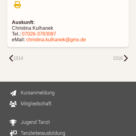
Auskunft:
Christina Kulhanek
Tel.:
07026-3763087
eMail:
christina.kulhanek@gmx.de
1514
1516
Kursanmeldung
Mitgliedschaft
Jugend Tanzt
Tanzleiterausbildung