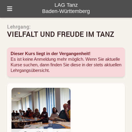
LAG Tanz
Baden-Württemberg
Lehrgang:
HOME
VIELFALT UND FREUDE IM TANZ
ÜBER UNS
PROGRAMM
Dieser Kurs liegt in der Vergangenheit!
Es ist keine Anmeldung mehr möglich. Wenn Sie aktuelle
Kurse suchen, dann finden Sie diese in der stets aktuellen
GALERIE
Lehrgangsübersicht
.
TANZ-LANDKARTE
KONTAKTE