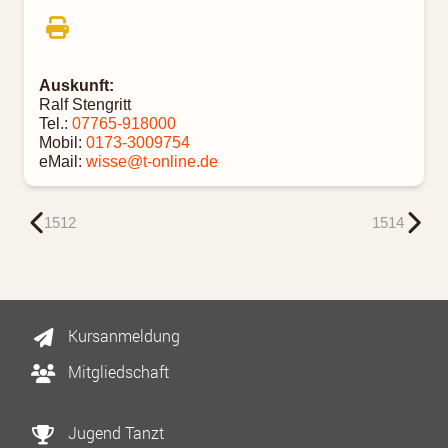
Auskunft:
Ralf Stengritt
Tel.:
07765-918000
Mobil:
0173-3009754
eMail:
wisse@t-online.de
1512
1514
Kursanmeldung
Mitgliedschaft
Jugend Tanzt